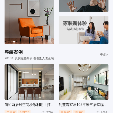
家装新体验
一站式省心家装
整装案例
更多>
70000+真实服务案例 看看别人怎么装
简约两居对空间极致利用！打造多组通顶柜，整齐能装！
利蓝海家居105平米三居室现代简约风装修案例
103m²
105m²
7796
3069
二居室
三居室