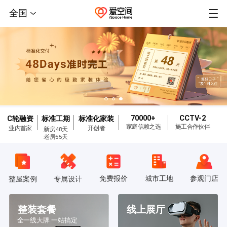
全国
70000+
CCTV-2
C轮融资
标准工期
标准化家装
家庭信赖之选
施工合作伙伴
业内首家
开创者
新房48天
老房55天
免费报价
城市工地
参观门店
整屋案例
专属设计
整装套餐
线上展厅
全一线大牌 一站搞定