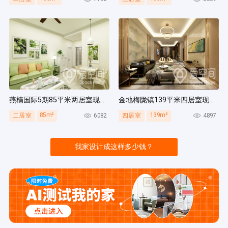
燕楠国际5期85平米两居室现代简约风装修案例
金地梅陇镇139平米四居室现代简约风装修案例
85m²
139m²
6082
4897
二居室
四居室
我家设计成这样多少钱？