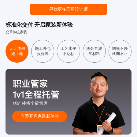
寻找更多五星设计师
标准化交付 开启家装新体验
变革传统家装
天天请假
施工外包
工艺水平
四处奔波
增项不停
跑工地
没保障
不达标
买材料
延期不止
立即开启家装新体验