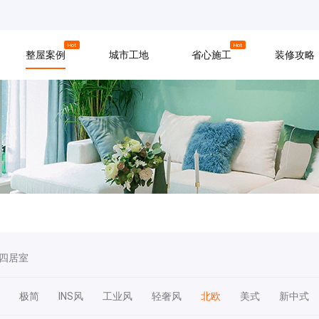
京
上海
广州
Hot
Hot
整屋案例
城市工地
省心施工
装修攻略
材料
拆改
水电
软装
入住
防水
泥瓦
木工
四居室
极简
INS风
工业风
轻奢风
北欧
美式
新中式