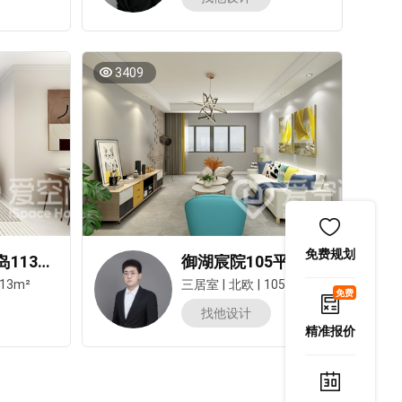
3409
免费规划
建业·森林半岛113平米三居室北欧风装修案例
御湖宸院105平米三居室北欧风装修案例
13m²
三居室
|
北欧
|
105m²
免费
找他设计
精准报价