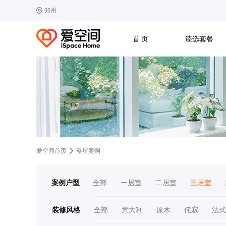
郑州
选择城市
热门城市：
北
首 页
臻选套餐
B
北京
C
成都
G
广州
其他城市
J
济南
收房
设计
预算
合同
L
廊坊
S
上海
T
天津
太原
W
武汉
Z
郑州
爱空间首页
整屋案例
案例户型
全部
一居室
二居室
三居室
装修风格
全部
意大利
原木
侘寂
法式