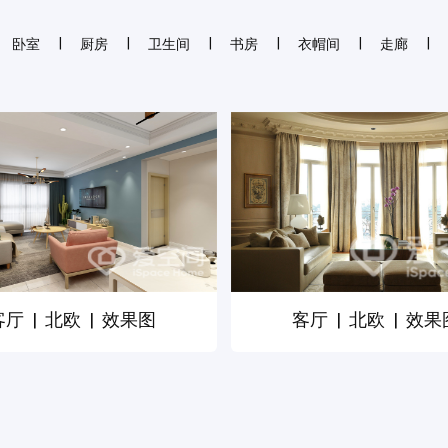
|
|
|
|
|
|
卧室
厨房
卫生间
书房
衣帽间
走廊
报价
1v1咨询设计师
客厅
|
北欧
|
效果图
客厅
|
北欧
|
效果