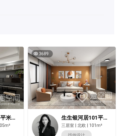
3689
中海锦苑105平米三居室北欧风装修案例
生生银河居101平米三居室北欧风装修案例
05m²
三居室
|
北欧
|
101m²
找他设计