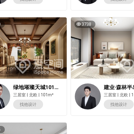
0
3738
绿地璀璨天城101平米三居室简欧风装修案例
三居室
|
北欧
|
101m²
三居室
|
北欧
|
1
找他设计
找他设计
5