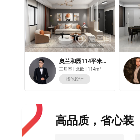
奥兰和园114平米三居室北欧风装修案例
三居室
|
北欧
|
114m²
找他设计
高品质，省心装