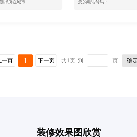
选择所在城市
1
上一页
下一页
共1页 到
页
确
预估我家工期
风格
装修效果图欣赏