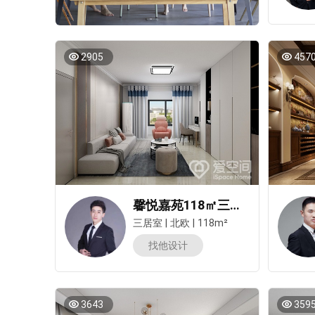
2905
457
馨悦嘉苑118㎡三居室北欧风装修案例
三居室
|
北欧
|
118m²
找他设计
3643
359