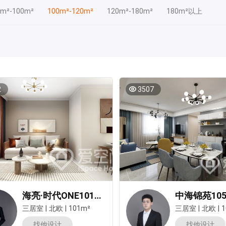
0m²-100m²
100m²-120m²
120m²-180m²
180m²以上
2
3507
海亮·时代ONE101平米三居室北欧风装修案例
三居室
|
北欧
|
101m²
三居室
|
北欧
|
1
找他设计
找他设计