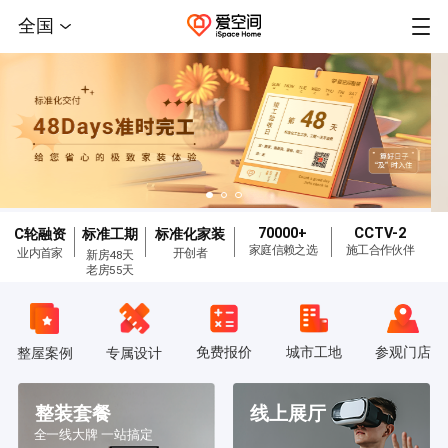
全国
70000+
CCTV-2
C轮融资
标准工期
标准化家装
家庭信赖之选
施工合作伙伴
业内首家
开创者
新房48天
老房55天
免费报价
城市工地
参观门店
整屋案例
专属设计
整装套餐
线上展厅
全一线大牌 一站搞定