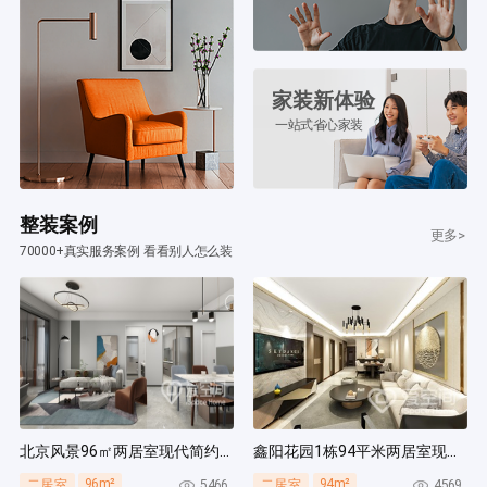
家装新体验
一站式省心家装
整装案例
更多>
70000+真实服务案例 看看别人怎么装
北京风景96㎡两居室现代简约风装修案例
鑫阳花园1栋94平米两居室现代简约风装修案例
96m²
94m²
5466
4569
二居室
二居室