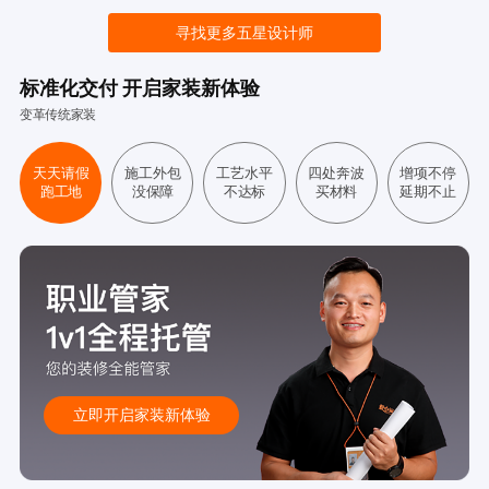
寻找更多五星设计师
标准化交付 开启家装新体验
变革传统家装
天天请假
施工外包
工艺水平
四处奔波
增项不停
跑工地
没保障
不达标
买材料
延期不止
立即开启家装新体验