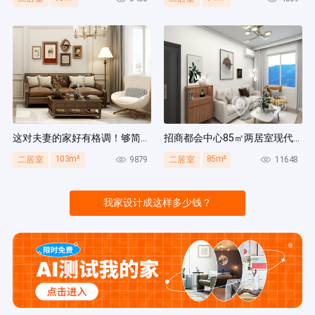
这对夫妻的家好有格调！够简洁还复古，好打扫卫生太贴心~
招商都会中心85㎡两居室现代简约风装修案例
103m²
85m²
9879
11648
二居室
二居室
我家设计成这样多少钱？