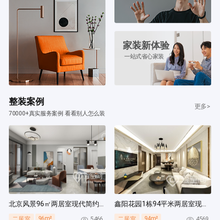
家装新体验
一站式省心家装
整装案例
更多>
70000+真实服务案例 看看别人怎么装
北京风景96㎡两居室现代简约风装修案例
鑫阳花园1栋94平米两居室现代简约风装修案例
96m²
94m²
5466
4569
二居室
二居室