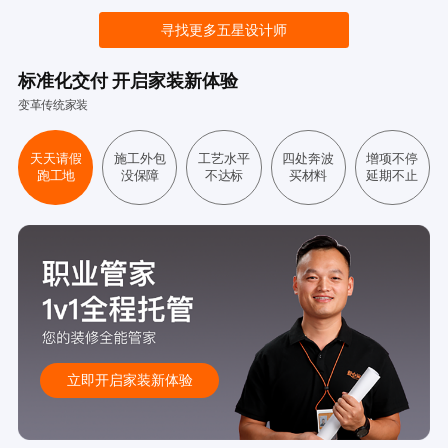
寻找更多五星设计师
标准化交付 开启家装新体验
变革传统家装
天天请假
施工外包
工艺水平
四处奔波
增项不停
跑工地
没保障
不达标
买材料
延期不止
立即开启家装新体验