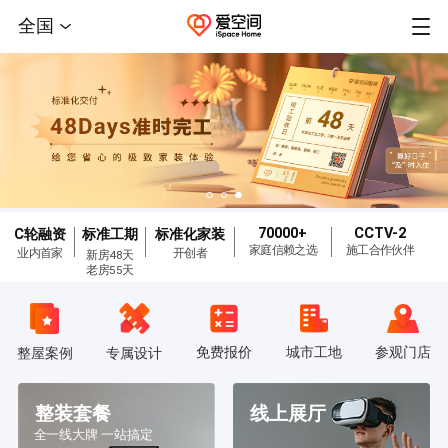
全国
70000+
CCTV-2
C轮融资
标准工期
标准化家装
家庭信赖之选
施工合作伙伴
业内首家
开创者
新房48天
老房55天
免费报价
城市工地
参观门店
整屋案例
专属设计
整装套餐
线上展厅
全一线大牌 一站搞定