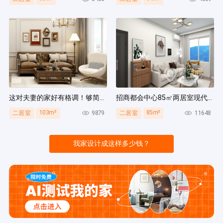
这对夫妻的家好有格调！够简洁还复古，好打扫卫生太贴心~
招商都会中心85㎡两居室现代简约风装修案例
103m²
85m²
9879
11648
二居室
二居室
我家设计成这样多少钱？