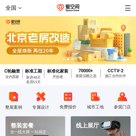
全国
70000+
CCTV-2
C轮融资
标准工期
标准化家装
家庭信赖之选
施工合作伙伴
业内首家
开创者
新房48天
老房55天
免费报价
城市工地
参观门店
整屋案例
专属设计
整装套餐
线上展厅
全一线大牌 一站搞定