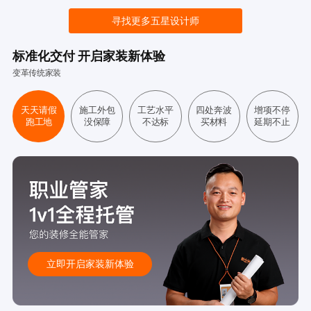
寻找更多五星设计师
标准化交付 开启家装新体验
变革传统家装
天天请假
施工外包
工艺水平
四处奔波
增项不停
跑工地
没保障
不达标
买材料
延期不止
立即开启家装新体验