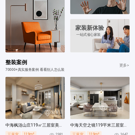
家装新体验
一站式省心家装
整装案例
更多>
70000+真实服务案例 看看别人怎么装
中海枫涟山庄119㎡三居室美式风装修案例
中海天空之镜119平米三居室北欧风装修案例
119m²
119m²
2981
3647
三居室
三居室